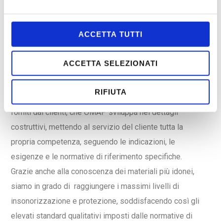
ambito di Industria 4.0, che permettono di garantire
qualità e tracciabilità dei prodotti e dei processi,
ACCETTA TUTTI
consentendo di essere d’aiuto anche in tutti quei settori
difficilmente raggiungibili con il solo supporto delle
ACCETTA SELEZIONATI
tecnologie standard.
RIFIUTA
La produzione è prevalentemente custom, su layout
forniti dai clienti, che OMAP sviluppa nei dettagli
costruttivi, mettendo al servizio del cliente tutta la
propria competenza, seguendo le indicazioni, le
esigenze e le normative di riferimento specifiche.
Grazie anche alla conoscenza dei materiali più idonei,
siamo in grado di raggiungere i massimi livelli di
insonorizzazione e protezione, soddisfacendo così gli
elevati standard qualitativi imposti dalle normative di