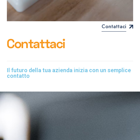
Contattaci
C
o
n
t
a
t
t
a
c
i
Il futuro della tua azienda inizia con un semplice
contatto