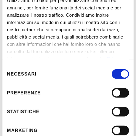
Utilizziamo i cookie per personalizzare contenuti ed
annunci, per fornire funzionalità dei social media e per
analizzare il nostro traffico. Condividiamo inoltre
informazioni sul modo in cui utilizzi il nostro sito con i
nostri partner che si occupano di analisi dei dati web,
pubblicità e social media, i quali potrebbero combinarle
con altre informazioni che hai fornito loro o che hanno
raccolto dal tuo utilizzo dei loro servizi.Per ulteriori
informazioni vi invitiamo a consultare la nostra
Privacy-
policy
Selezione
NECESSARI
del
consenso
PREFERENZE
STATISTICHE
MARKETING
OMAP si è dotata di macchinari ad alta tecnologia in